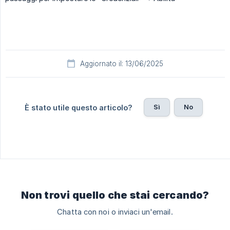
Aggiornato il: 13/06/2025
Sì
No
È stato utile questo articolo?
Non trovi quello che stai cercando?
Chatta con noi o inviaci un'email.