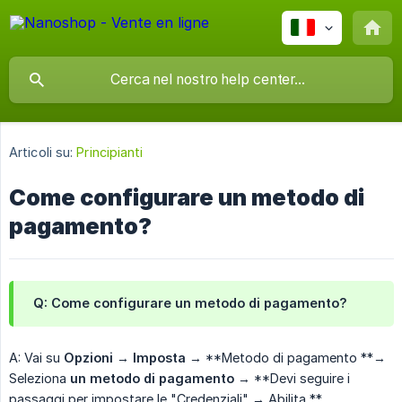
Articoli su:
Principianti
Come configurare un metodo di
pagamento?
Q: Come configurare un metodo di pagamento?
A: Vai su
Opzioni
→
Imposta
→ **Metodo di pagamento **→
Seleziona
un metodo di pagamento
→ **Devi seguire i
passaggi per impostare le "Credenziali" → Abilita **