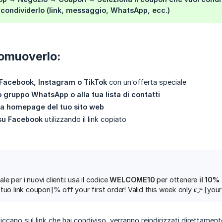
condividerlo (link, messaggio, WhatsApp, ecc.)
romuoverlo:
 Facebook, Instagram o TikTok
con un’offerta speciale
uo gruppo WhatsApp o alla tua lista di contatti
la homepage del tuo sito web
 su Facebook
utilizzando il link copiato
le per i nuovi clienti: usa il codice
WELCOME10
per ottenere
il 10%
 tuo link coupon]% off your first order! Valid this week only 👉 [your
liccano sul link che hai condiviso, verranno reindirizzati direttament