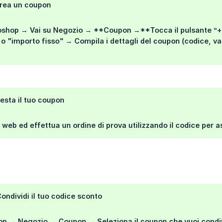
Crea un coupon
oshop →
Vai su
Negozio
→ **Coupon →**Tocca il pulsante
“+
o
"importo fisso"
→
Compila i dettagli del coupon (codice, val
esta il tuo coupon
to web ed effettua un ordine di prova utilizzando il codice per
ondividi il tuo codice sconto
op → Negozio → Coupon →
Seleziona il coupon che vuoi cond