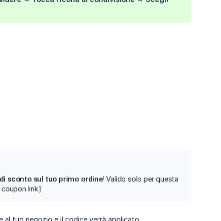
 di sconto sul tuo primo ordine
! Valido solo per questa
 coupon link]
e al tuo negozio e il codice verrà applicato