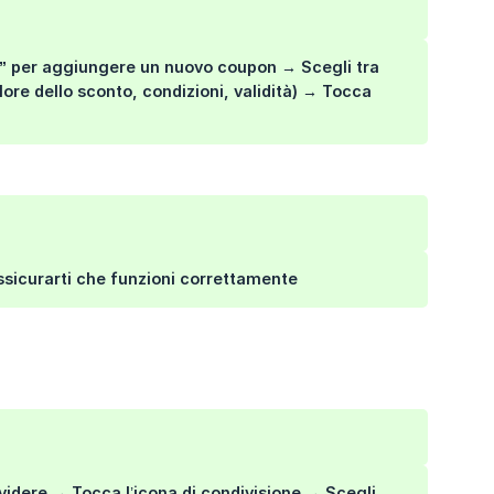
”
per aggiungere un nuovo coupon
→
Scegli tra
ore dello sconto, condizioni, validità)
→
Tocca
 assicurarti che funzioni correttamente
ividere
→
Tocca l’
icona di condivisione →
Scegli