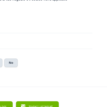
No
 noi
Inviaci un'email