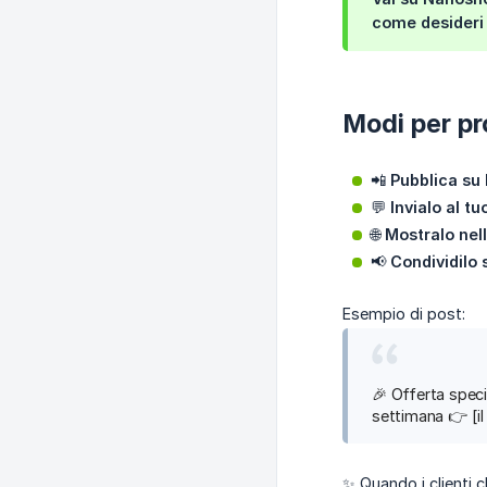
come desideri 
Modi per p
📲
Pubblica su
💬
Invialo al t
🌐
Mostralo nel
📢
Condividilo
Esempio di post:
🎉 Offerta specia
settimana 👉 [il
✨ Quando i clienti c